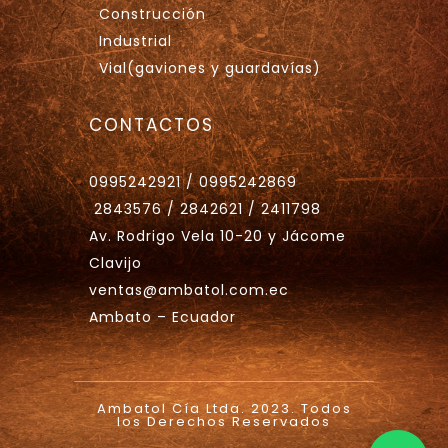
Construcción
Industrial
Vial(gaviones y guardavías)
CONTACTOS
0995242921 / 0995242869
2843576 / 2842621 / 2411798
Av. Rodrigo Vela 10-20 y Jácome
Clavijo
ventas@ambatol.com.ec
Ambato – Ecuador
Ambatol Cía Ltda. 2023. Todos
los Derechos Reservados