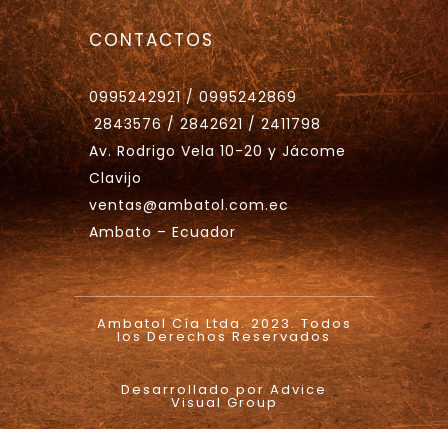
CONTACTOS
0995242921 / 0995242869
2843576 / 2842621 / 2411798
Av. Rodrigo Vela 10-20 y Jácome
Clavijo
ventas@ambatol.com.ec
Ambato – Ecuador
Ambatol Cía Ltda. 2023. Todos
los Derechos Reservados
Desarrollado por Advice
Visual Group