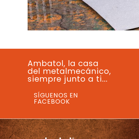
Ambatol, la casa
del metalmecánico,
siempre junto a ti...
SÍGUENOS EN
FACEBOOK