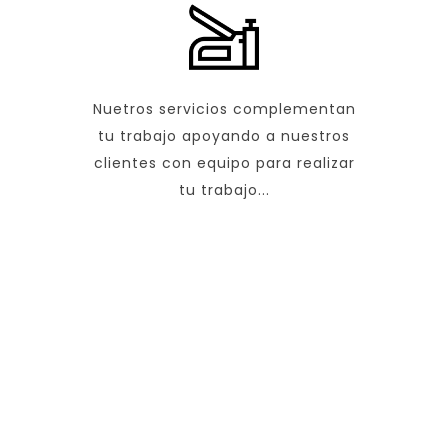
Nuetros servicios complementan
tu trabajo apoyando a nuestros
clientes con equipo para realizar
tu trabajo...
DIRECCIÓN
Cdla. La Alborada
Av. Rodrigo Vela 10-20
y Jácome Clavijo