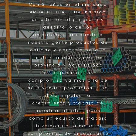
Con 31 años en el mercado
AMBATOL CIA. LTDA. ha sido
un pilar en el progreso y
desarrollo de los
ambateños, brindando a
nuestra gente productos de
calidad y garantía para la
matríz productiva en la
provincia y país. Es por
esto que nuestro
compromiso va más alla de
sólo vender productos, sino
el de impulsar al
crecimiento y trabajo de
nuestros aliados, pues
como un equipo de trabajo
llevamos de la mano el
compromiso de crecer junto