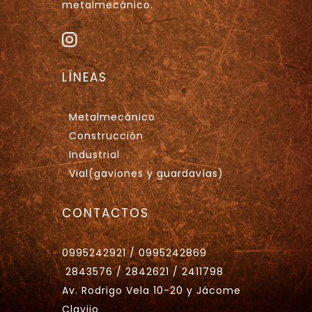
metalmecánico.
LÍNEAS
Metalmecánico
Construcción
Industrial
Vial(gaviones y guardavías)
CONTACTOS
0995242921 / 0995242869
2843576 / 2842621 / 2411798
Av. Rodrigo Vela 10-20 y Jácome
Clavijo