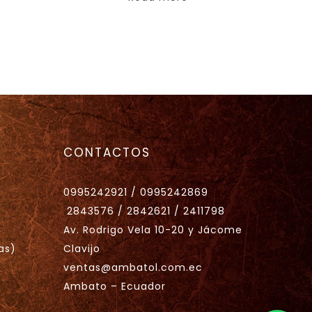
CONTACTOS
0995242921 / 0995242869
2843576 / 2842621 / 2411798
Av. Rodrigo Vela 10-20 y Jácome
as)
Clavijo
ventas@ambatol.com.ec
Ambato – Ecuador