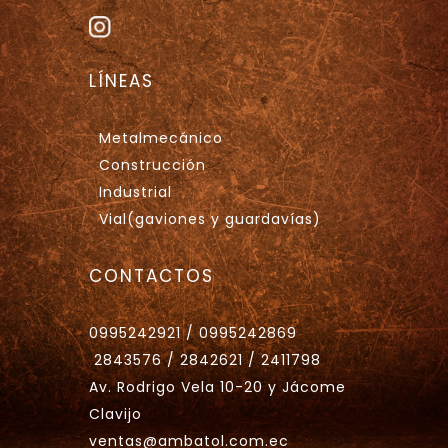
LÍNEAS
Metalmecánico
Construcción
Industrial
Vial(gaviones y guardavías)
CONTACTOS
0995242921 / 0995242869
2843576 / 2842621 / 2411798
Av. Rodrigo Vela 10-20 y Jácome
Clavijo
ventas@ambatol.com.ec