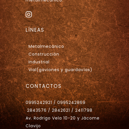
LÍNEAS
Metalmecánico
Construcción
Industrial
Vial(gaviones y guardavías)
CONTACTOS
0995242921 / 0995242869
2843576 / 2842621 / 2411798
Av. Rodrigo Vela 10-20 y Jácome
Clavijo