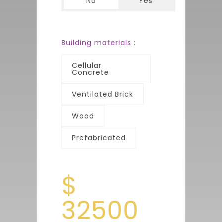
No
Yes
Building materials :
Cellular
Concrete
Ventilated Brick
Wood
Prefabricated
$
32500